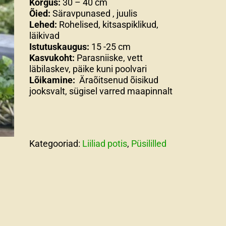
Kõrgus:
30 – 40 cm
Õied:
Säravpunased , juulis
Lehed:
Rohelised, kitsaspiklikud,
läikivad
Istutuskaugus:
15 -25 cm
Kasvukoht:
Parasniiske, vett
läbilaskev, päike kuni poolvari
Lõikamine:
Äraõitsenud õisikud
jooksvalt, sügisel varred maapinnalt
Kategooriad:
Liiliad potis
,
Püsililled