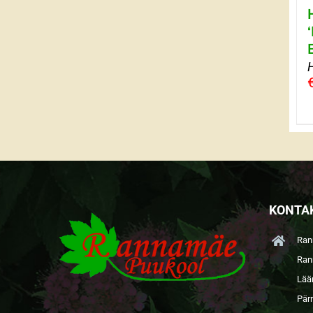
KONTA
Ran
Ran
Lää
Pär