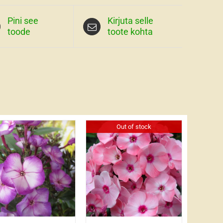
Pini see
Kirjuta selle
toode
toote kohta
Out of stock