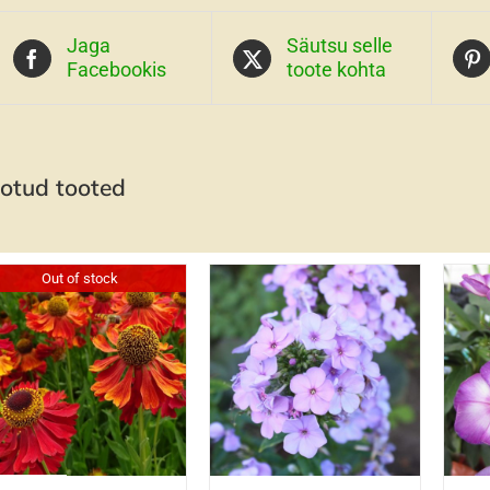
Jaga
Säutsu selle
Facebookis
toote kohta
otud tooted
Out of stock