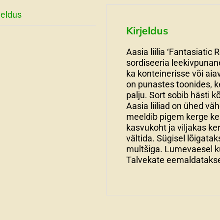
jeldus
Kirjeldus
Aasia liilia ‘Fantasiatic
sordiseeria leekivpunane
ka konteinerisse või aiav
on punastes toonides, k
palju. Sort sobib hästi kõ
Aasia liiliad on ühed vä
meeldib pigem kerge ke
kasvukoht ja viljakas ke
vältida. Sügisel lõigat
multšiga. Lumevaesel kü
Talvekate eemaldatakse