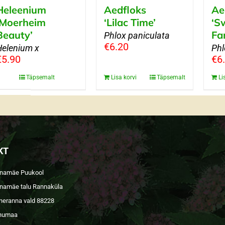
Heleenium
Aedfloks
Ae
‘Moerheim
‘Lilac Time’
‘S
Beauty’
Fa
Phlox paniculata
€
6.20
Helenium x
Phl
€
5.90
€
6
Täpsemalt
Lisa korvi
Täpsemalt
Li
KT
namäe Puukool
namäe talu Rannaküla
neranna vald 88228
numaa