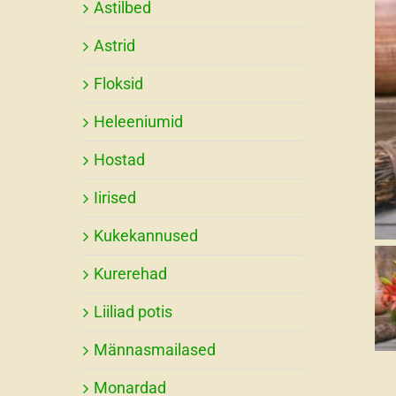
Astilbed
Astrid
Floksid
Heleeniumid
Hostad
Iirised
Kukekannused
Kurerehad
Liiliad potis
Männasmailased
Monardad