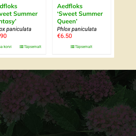
dfloks
Aedfloks
weet Summer
‘Sweet Summer
ntasy’
Queen’
ox paniculata
Phlox paniculata
.90
€
6.50
sa korvi
Täpsemalt
Täpsemalt