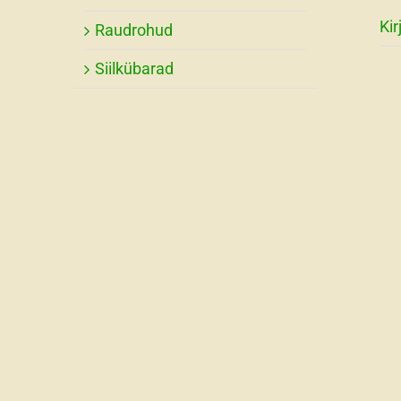
Kir
Raudrohud
Siilkübarad