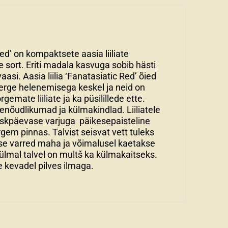
 Red’ on kompaktsete aasia liiliate
 sort. Eriti madala kasvuga sobib hästi
aasi. Aasia liilia ‘Fanatasiatic Red’ õied
erge helenemisega keskel ja neid on
rgemate liiliate ja ka püsilillede ette.
henõudlikumad ja külmakindlad. Liiliatele
skpäevase varjuga päikesepaisteline
rgem pinnas. Talvist seisvat vett tuleks
akse varred maha ja võimalusel kaetakse
lmal talvel on multš ka külmakaitseks.
 kevadel pilves ilmaga.