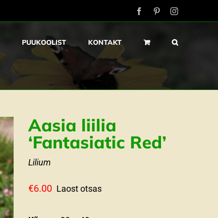
Facebook
Pinterest
Instagram
PUUKOOLIST
KONTAKT
Aasia liilia
‘Fantasiatic Red’
Lilium
€
6.00
Laost otsas