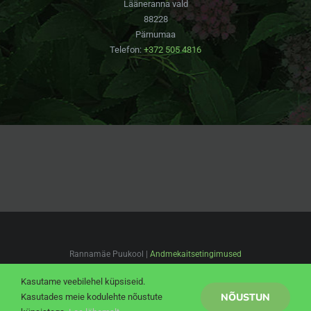
Lääneranna vald
88228
Pärnumaa
Telefon:
+372 505 4816
Rannamäe Puukool |
Andmekaitsetingimused
Facebook
Pinterest
Instagram
Kasutame veebilehel küpsiseid.
NÕUSTUN
Kasutades meie kodulehte nõustute