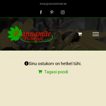
Skip
sivar@sinutaimed.ee
to
content
Facebook
Pinterest
Instagram
Sinu ostukorv on hetkel tühi.
Tagasi poodi