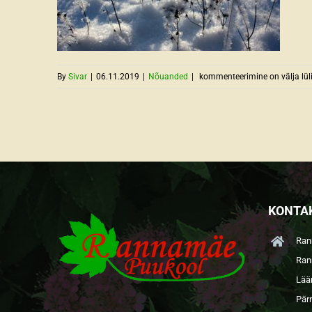
Püsilillede
By
Sivar
|
06.11.2019
|
Nõuanded
|
kommenteerimine on välja lül
talvitumine
ehk
kas
katta
või
mitte…
KONTA
Ran
Ran
Lää
Pär