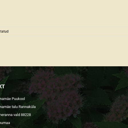
itatud
KT
namäe Puukool
namäe talu Rannaküla
neranna vald 88228
numaa