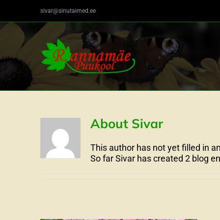
Skip
sivar@sinutaimed.ee
to
content
About
Sivar
This author has not yet filled in an
So far Sivar has created 2 blog en