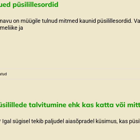
ed püsilillesordid
navu on müügile tulnud mitmed kaunid püsilillesordid. Va
imeliike ja
atud
silillede talvitumine ehk kas katta või mit
* Igal sügisel tekib paljudel aiasõpradel küsimus, kas püsili