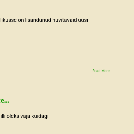
likusse on lisandunud huvitavaid uusi
Read More
te…
lli oleks vaja kuidagi