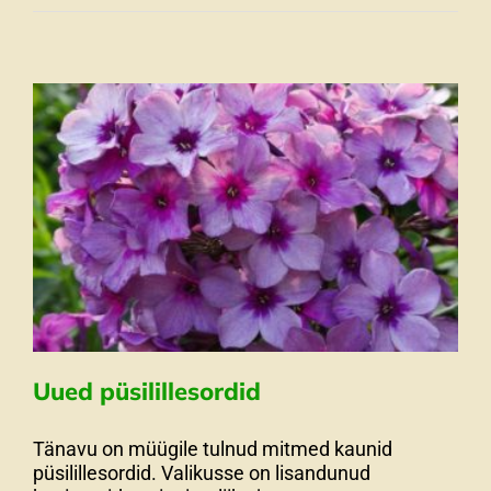
Puukoolis
Uued püsilillesordid
Tänavu on müügile tulnud mitmed kaunid
püsilillesordid. Valikusse on lisandunud