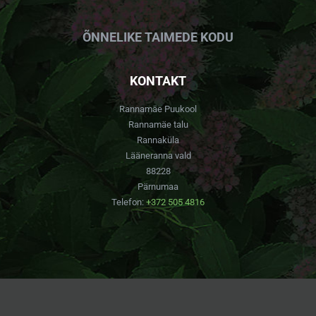
ÕNNELIKE TAIMEDE KODU
KONTAKT
Rannamäe Puukool
Rannamäe talu
Rannaküla
Lääneranna vald
88228
Pärnumaa
Telefon:
+372 505 4816