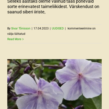
Selleks aastaks oleme valinud taas põnevaid
sorte erinevatest taimeliikidest. Värskendust on
saanud siberi iiriste,
Uued
By
Sivar Tõnisson
|
17.04.2023
|
UUDISED
|
kommenteerimine on
püsililled
välja lülitatud
ja
Read More
ilupõõsad
2023