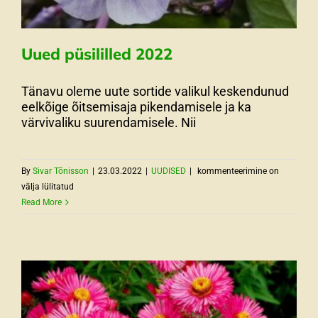
Uued püsililled 2022
Tänavu oleme uute sortide valikul keskendunud
eelkõige õitsemisaja pikendamisele ja ka
värvivaliku suurendamisele. Nii
Uued
By
Sivar Tõnisson
|
23.03.2022
|
UUDISED
|
kommenteerimine on
püsililled
välja lülitatud
2022
Read More