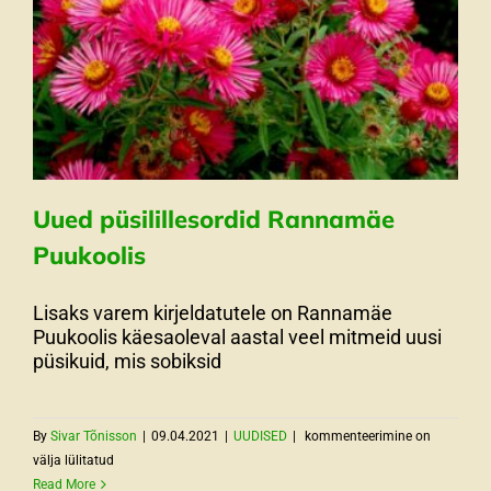
Uued püsilillesordid Rannamäe
Puukoolis
Lisaks varem kirjeldatutele on Rannamäe
Puukoolis käesaoleval aastal veel mitmeid uusi
püsikuid, mis sobiksid
Uued
By
Sivar Tõnisson
|
09.04.2021
|
UUDISED
|
kommenteerimine on
püsilillesordid
välja lülitatud
Rannamäe
Read More