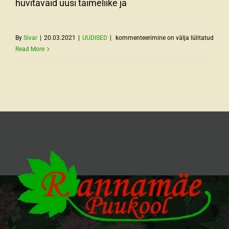
huvitavaid uusi taimeliike ja
Uued
By
Sivar
|
20.03.2021
|
UUDISED
|
kommenteerimine on välja lülitatud
püsilillesordid
Read More