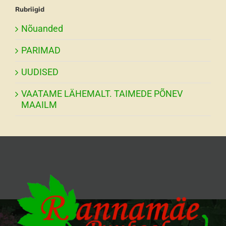
Rubriigid
Nõuanded
PARIMAD
UUDISED
VAATAME LÄHEMALT. TAIMEDE PÕNEV
MAAILM