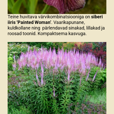
Teine huvitava värvikombinatsiooniga on
siberi
iiris ‘Painted Woman’
. Vaarikapunane,
kuldkollane ning pärlendavad sinakad, lillakad ja
roosad toonid. Kompaktsema kasvuga.