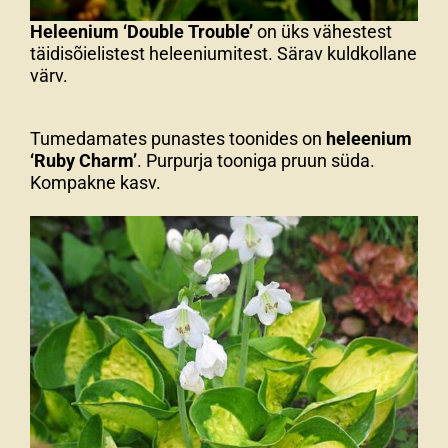
Heleenium ‘Double Trouble’
on üks vähestest
täidisõielistest heleeniumitest. Särav kuldkollane
värv.
Tumedamates punastes toonides on
heleenium
‘Ruby Charm’
. Purpurja tooniga pruun süda.
Kompakne kasv.