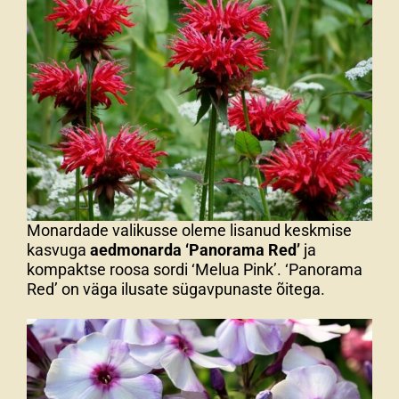
Monardade valikusse oleme lisanud keskmise
kasvuga
aedmonarda ‘Panorama Red’
ja
kompaktse roosa sordi ‘Melua Pink’. ‘Panorama
Red’ on väga ilusate sügavpunaste õitega.