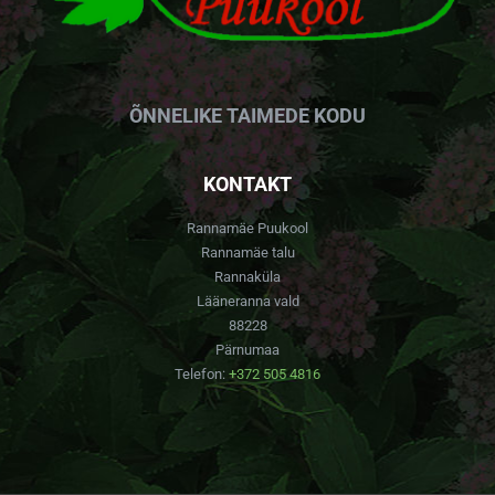
ÕNNELIKE TAIMEDE KODU
KONTAKT
Rannamäe Puukool
Rannamäe talu
Rannaküla
Lääneranna vald
88228
Pärnumaa
Telefon:
+372 505 4816