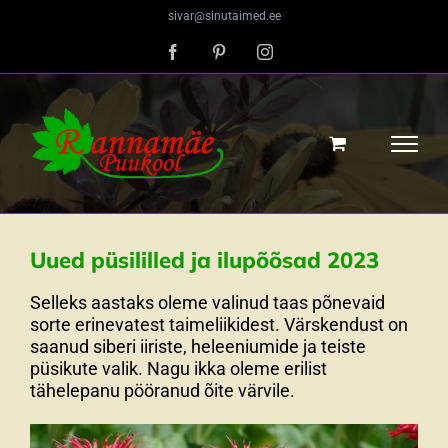
Skip
sivar@sinutaimed.ee
to
content
Facebook
Pinterest
Instagram
Uued püsililled ja ilupõõsad 2023
Selleks aastaks oleme valinud taas põnevaid
sorte erinevatest taimeliikidest. Värskendust on
saanud siberi iiriste, heleeniumide ja teiste
püsikute valik. Nagu ikka oleme erilist
tähelepanu pööranud õite värvile.