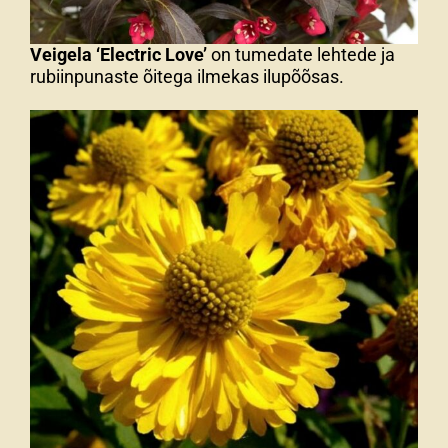
Veigela ‘Electric Love’
on tumedate lehtede ja
rubiinpunaste õitega ilmekas ilupõõsas.