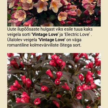
Uute ilupõõsaste hulgast viks esile tuua kaks
veigela sorti
‘Vintage Love’
ja ‘Electric Love’ .
Ülalolev veigela
‘Vintage Love’
on väga
romantiline kolmevärviliste õitega sort.