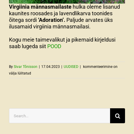
Virgiinia männasmailaste
hulka oleme lisanud
kaunites roosades ja lavendlikarva toonides
õitega sordi
‘Adoration’.
Paljude arvates üks
ilusamaid virgiinia männasmailasi.
Kogu meie taimevalikut ja pikemaid kirjeldusi
saab lugeda siit
POOD
Uued
By
Sivar Tõnisson
|
17.04.2023
|
UUDISED
|
kommenteerimine on
püsililled
välja lülitatud
ja
ilupõõsad
2023
Search
for: