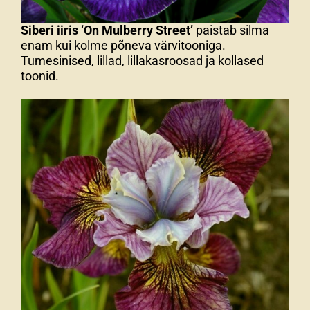
Siberi iiris ‘On Mulberry Street’
paistab silma
enam kui kolme põneva värvitooniga.
Tumesinised, lillad, lillakasroosad ja kollased
toonid.