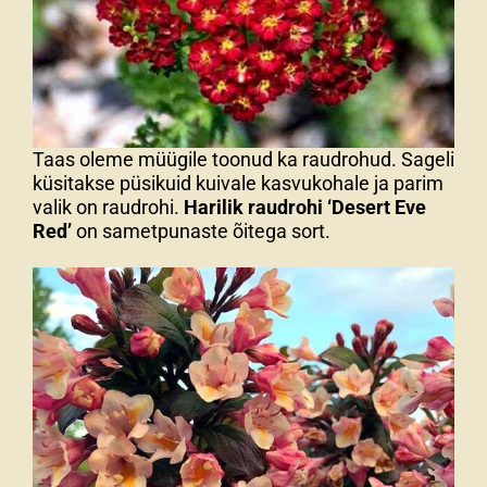
Taas oleme müügile toonud ka raudrohud. Sageli
küsitakse püsikuid kuivale kasvukohale ja parim
valik on raudrohi.
Harilik raudrohi ‘Desert Eve
Red’
on sametpunaste õitega sort.