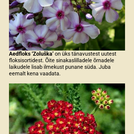
Aedfloks ‘Zoluška’
on üks tänavustest uutest
floksisortidest. Õite sinakaslilladele õrnadele
laikudele lisab ilmekust punane süda. Juba
eemalt kena vaadata.