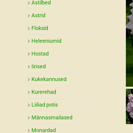
Astilbed
Astrid
Floksid
Heleeniumid
Hostad
Iirised
Kukekannused
Kurerehad
Liiliad potis
Männasmailased
Monardad