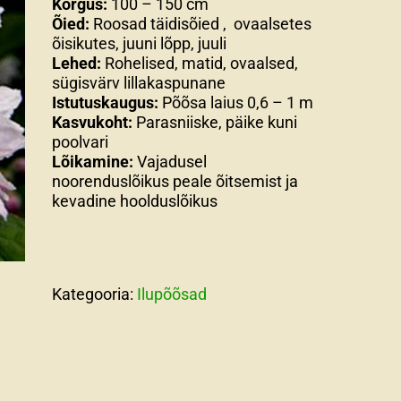
Kõrgus:
100 – 150 cm
Õied:
Roosad täidisõied , ovaalsetes
õisikutes, juuni lõpp, juuli
Lehed:
Rohelised, matid, ovaalsed,
sügisvärv lillakaspunane
Istutuskaugus:
Põõsa laius 0,6 – 1 m
Kasvukoht:
Parasniiske, päike kuni
poolvari
Lõikamine:
Vajadusel
noorenduslõikus peale õitsemist ja
kevadine hoolduslõikus
Kategooria:
Ilupõõsad