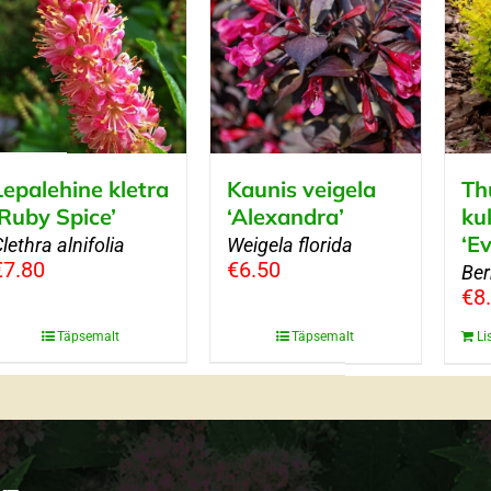
Lepalehine kletra
Kaunis veigela
Th
‘Ruby Spice’
‘Alexandra’
ku
‘Ev
lethra alnifolia
Weigela florida
€
7.80
€
6.50
Ber
€
8
Täpsemalt
Täpsemalt
Li