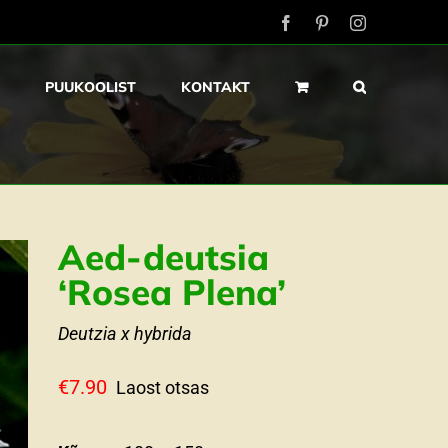
Facebook
Pinterest
Instagram
PUUKOOLIST
KONTAKT
Aed-deutsia
‘Rosea Plena’
Deutzia x hybrida
€
7.90
Laost otsas