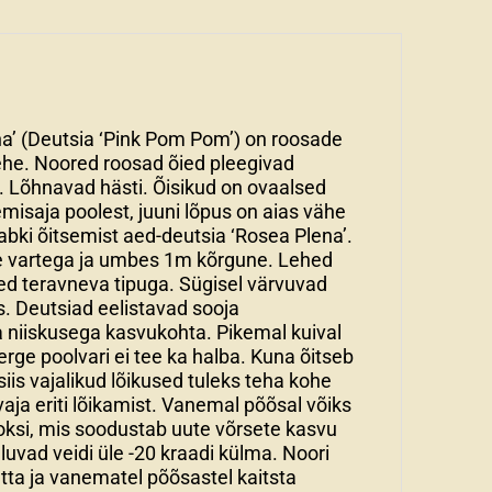
a’ (Deutsia ‘Pink Pom Pom’) on roosade
 ehe. Noored roosad õied pleegivad
Lõhnavad hästi. Õisikud on ovaalsed
misaja poolest, juuni lõpus on aias vähe
stabki õitsemist aed-deutsia ‘Rosea Plena’.
e vartega ja umbes 1m kõrgune. Lehed
sed teravneva tipuga. Sügisel värvuvad
s. Deutsiad eelistavad sooja
va niiskusega kasvukohta. Pikemal kuival
Kerge poolvari ei tee ka halba. Kuna õitseb
siis vajalikud lõikused tuleks teha kohe
vaja eriti lõikamist. Vanemal põõsal võiks
oksi, mis soodustab uute võrsete kasvu
aluvad veidi üle -20 kraadi külma. Noori
tta ja vanematel põõsastel kaitsta