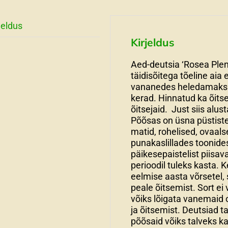
jeldus
Kirjeldus
Aed-deutsia ‘Rosea Plen
täidisõitega tõeline aia
vananedes heledamaks. 
kerad. Hinnatud ka õitse
õitsejaid. Just siis alu
Põõsas on üsna püstist
matid, rohelised, ovaal
punakaslillades toonide
päikesepaistelist piisa
perioodil tuleks kasta. 
eelmise aasta võrsetel, 
peale õitsemist. Sort ei 
võiks lõigata vanemaid 
ja õitsemist. Deutsiad t
põõsaid võiks talveks ka