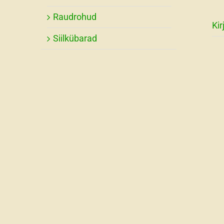
Raudrohud
Kir
Siilkübarad