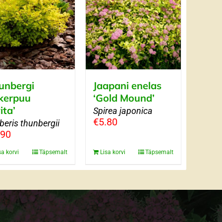
unbergi
Jaapani enelas
kerpuu
‘Gold Mound’
ita’
Spirea japonica
€
5.80
beris thunbergii
.90
sa korvi
Täpsemalt
Lisa korvi
Täpsemalt