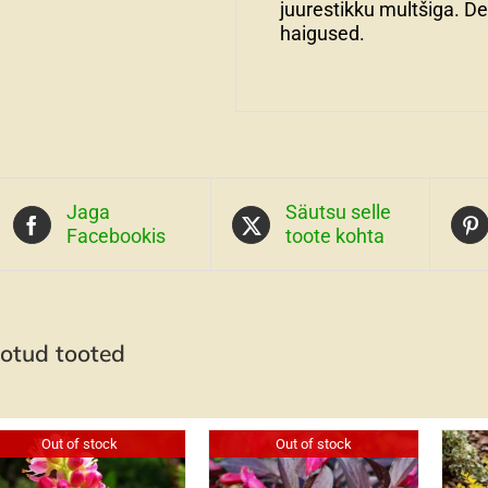
juurestikku multšiga. D
haigused.
Jaga
Säutsu selle
Facebookis
toote kohta
otud tooted
Out of stock
Out of stock