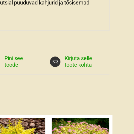
eutsial puuduvad kahjurid ja tõsisemad
Pini see
Kirjuta selle
toode
toote kohta