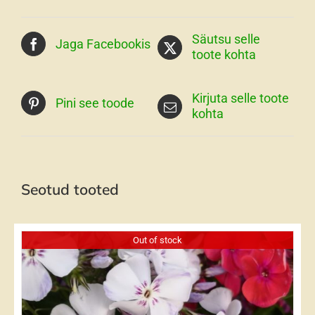
Säutsu selle
Jaga Facebookis
toote kohta
Kirjuta selle toote
Pini see toode
kohta
Seotud tooted
Out of stock