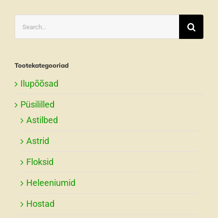
Search
for:
Tootekategooriad
Ilupõõsad
Püsililled
Astilbed
Astrid
Floksid
Heleeniumid
Hostad