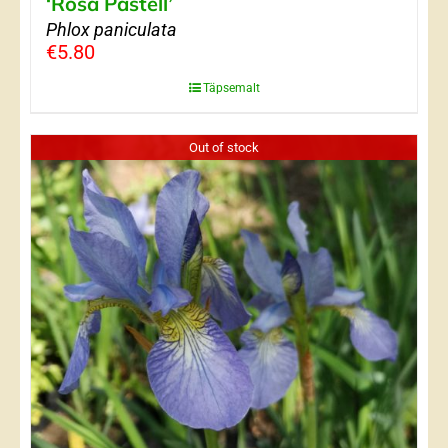
‘Rosa Pastell’
Phlox paniculata
€
5.80
Täpsemalt
Out of stock