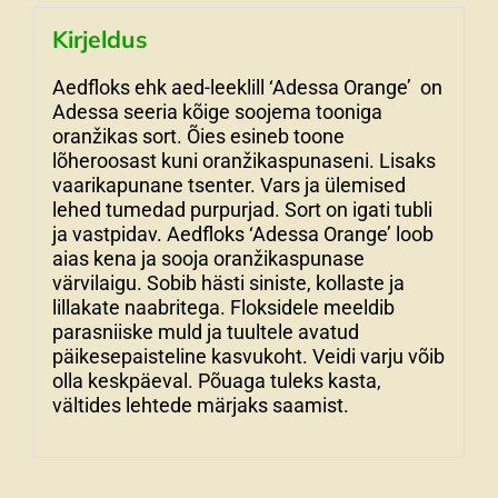
Kirjeldus
Aedfloks ehk aed-leeklill ‘Adessa Orange’ on
Adessa seeria kõige soojema tooniga
oranžikas sort. Õies esineb toone
lõheroosast kuni oranžikaspunaseni. Lisaks
vaarikapunane tsenter. Vars ja ülemised
lehed tumedad purpurjad. Sort on igati tubli
ja vastpidav. Aedfloks ‘Adessa Orange’ loob
aias kena ja sooja oranžikaspunase
värvilaigu. Sobib hästi siniste, kollaste ja
lillakate naabritega. Floksidele meeldib
parasniiske muld ja tuultele avatud
päikesepaisteline kasvukoht. Veidi varju võib
olla keskpäeval. Põuaga tuleks kasta,
vältides lehtede märjaks saamist.