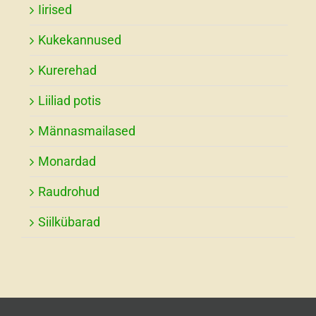
Iirised
Kukekannused
Kurerehad
Liiliad potis
Männasmailased
Monardad
Raudrohud
Siilkübarad