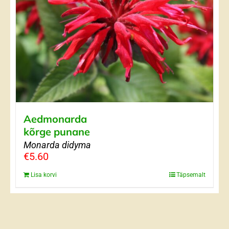
Aedmonarda
kõrge punane
Monarda didyma
€
5.60
Lisa korvi
Täpsemalt