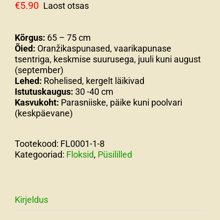
€
5.90
Laost otsas
Kõrgus:
65 – 75 cm
Õied:
Oranžikaspunased, vaarikapunase
tsentriga, keskmise suurusega, juuli kuni august
(september)
Lehed:
Rohelised, kergelt läikivad
Istutuskaugus:
30 -40 cm
Kasvukoht:
Parasniiske, päike kuni poolvari
(keskpäevane)
Tootekood:
FL0001-1-8
Kategooriad:
Floksid
,
Püsililled
Kirjeldus