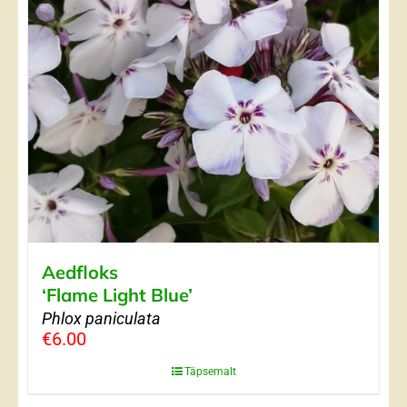
Aedfloks
‘Flame Light Blue’
Phlox paniculata
€
6.00
Täpsemalt