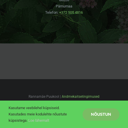
Pärnumaa
Telefon:
+372 505 4816
Rannamäe Puukool |
Andmekaitsetingimused
Facebook
Pinterest
Instagram
Kasutame veebilehel küpsiseid.
NÕUSTUN
Kasutades meie kodulehte nõustute
küpsistega.
Loe lähemalt