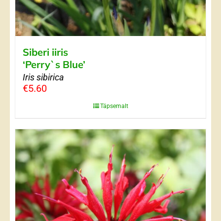
Siberi iiris
‘Perry`s Blue’
Iris sibirica
€
5.60
Täpsemalt