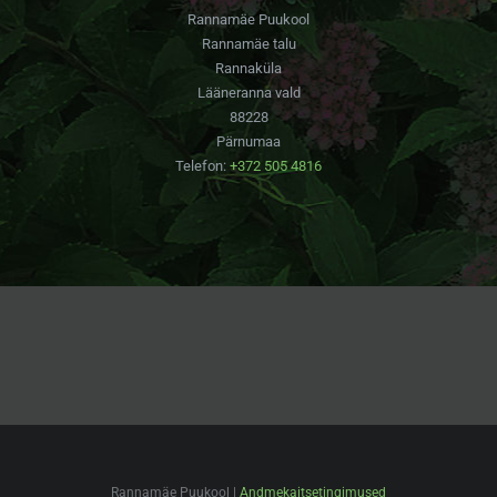
Rannamäe Puukool
Rannamäe talu
Rannaküla
Lääneranna vald
88228
Pärnumaa
Telefon:
+372 505 4816
Rannamäe Puukool |
Andmekaitsetingimused