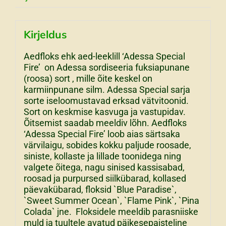
Kirjeldus
Aedfloks ehk aed-leeklill ‘Adessa Special
Fire’ on Adessa sordiseeria fuksiapunane
(roosa) sort , mille õite keskel on
karmiinpunane silm. Adessa Special sarja
sorte iseloomustavad erksad vätvitoonid.
Sort on keskmise kasvuga ja vastupidav.
Õitsemist saadab meeldiv lõhn. Aedfloks
‘Adessa Special Fire’ loob aias särtsaka
värvilaigu, sobides kokku paljude roosade,
siniste, kollaste ja lillade toonidega ning
valgete õitega, nagu sinised kassisabad,
roosad ja purpursed siilkübarad, kollased
päevakübarad, floksid `Blue Paradise`,
`Sweet Summer Ocean`, `Flame Pink`, `Pina
Colada` jne. Floksidele meeldib parasniiske
muld ja tuultele avatud päikesepaisteline