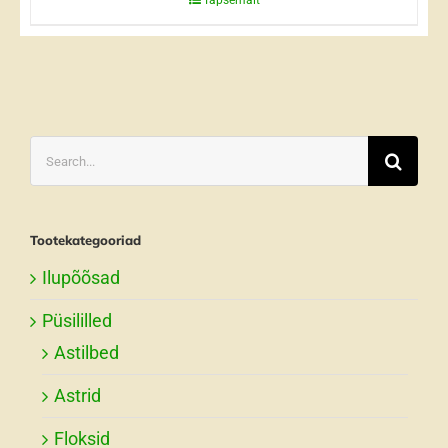
Täpsemalt
Search
for:
Tootekategooriad
Ilupõõsad
Püsililled
Astilbed
Astrid
Floksid