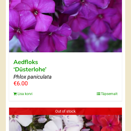
Aedfloks
‘Düsterlohe’
Phlox paniculata
€
6.00
Lisa korvi
Täpsemalt
Out of stock