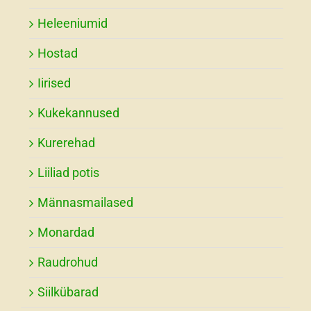
Heleeniumid
Hostad
Iirised
Kukekannused
Kurerehad
Liiliad potis
Männasmailased
Monardad
Raudrohud
Siilkübarad