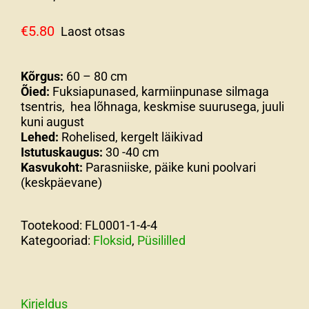
€
5.80
Laost otsas
Kõrgus:
60 – 80 cm
Õied:
Fuksiapunased, karmiinpunase silmaga
tsentris, hea lõhnaga, keskmise suurusega, juuli
kuni august
Lehed:
Rohelised, kergelt läikivad
Istutuskaugus:
30 -40 cm
Kasvukoht:
Parasniiske, päike kuni poolvari
(keskpäevane)
Tootekood:
FL0001-1-4-4
Kategooriad:
Floksid
,
Püsililled
Kirjeldus