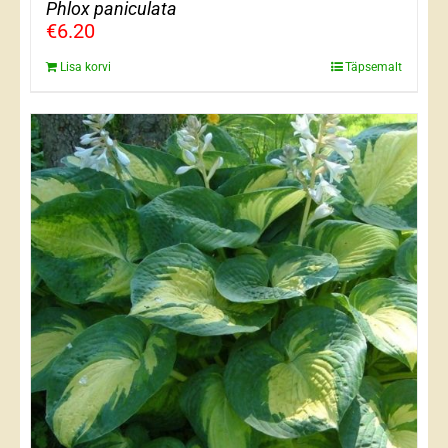
Phlox paniculata
€
6.20
Lisa korvi
Täpsemalt