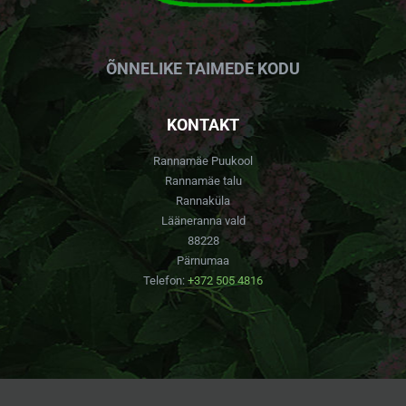
ÕNNELIKE TAIMEDE KODU
KONTAKT
Rannamäe Puukool
Rannamäe talu
Rannaküla
Lääneranna vald
88228
Pärnumaa
Telefon:
+372 505 4816