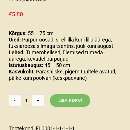
€
5.80
Kõrgus:
55 – 75 cm
Õied:
Purpurroosad, sirelililla kuni lilla äärega,
fuksiaroosa silmaga tsentris, juuli kuni august
Lehed:
Tumerohelised, ülemised tumeda
äärega, kevadel purpurjad
Istutuskaugus:
45 – 50 cm
Kasvukoht:
Parasniiske, pigem tuultele avatud,
päike kuni poolvari (keskpäevane)
LISA KORVI
Aedfloks
'Classic
Cassis'
Phlox
Tootekood:
FL0001-1-1-1-1-1
paniculata