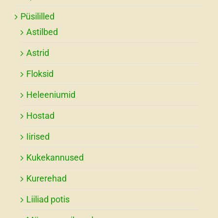
Püsililled
Astilbed
Astrid
Floksid
Heleeniumid
Hostad
Iirised
Kukekannused
Kurerehad
Liiliad potis