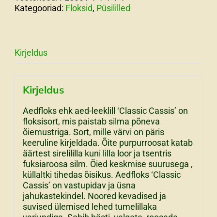
Kategooriad:
Floksid
,
Püsililled
kogus
Kirjeldus
Kirjeldus
Aedfloks ehk aed-leeklill ‘Classic Cassis’ on
floksisort, mis paistab silma põneva
õiemustriga. Sort, mille värvi on päris
keeruline kirjeldada. Õite purpurroosat katab
äärtest sirelililla kuni lilla loor ja tsentris
fuksiaroosa silm. Õied keskmise suurusega ,
küllaltki tihedas õisikus. Aedfloks ‘Classic
Cassis’ on vastupidav ja üsna
jahukastekindel. Noored kevadised ja
suvised ülemised lehed tumelillaka