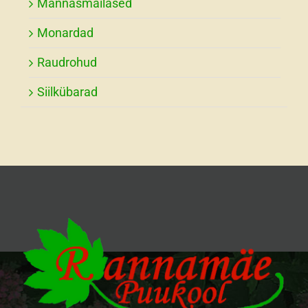
Männasmailased
Monardad
Raudrohud
Siilkübarad