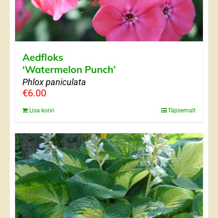
Aedfloks
‘Watermelon Punch’
Phlox paniculata
€
6.00
Lisa korvi
Täpsemalt