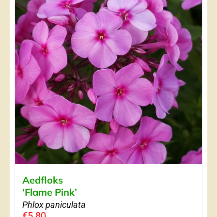
Aedfloks
‘Flame Pink’
Phlox paniculata
€
5.80