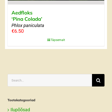
Aedfloks
‘Pina Colada’
Phlox paniculata
€
6.50
Täpsemalt
Search
for:
Tootekategooriad
Ilupõõsad