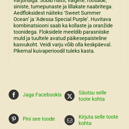
varjundiga. Sobib hästi, valgete, roosade,
siniste, tumepunaste ja lillakate naabritega.
Aedfloksidest näiteks ‘Sweet Summer
Ocean’ ja ‘Adessa Special Purple’. Huvitava
kombinatsiooni saab ka kollaste ja oranžide
toonidega. Floksidele meeldib parasniiske
muld ja tuultele avatud päikesepaisteline
kasvukoht. Veidi varju võib olla keskpäeval.
Pikemal kuivaperioodil tuleks kasta.
Säutsu selle
Jaga Facebookis
toote kohta
Kirjuta selle toote
Pini see toode
kohta