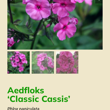
Aedfloks
‘Classic Cassis’
Phlox paniculata