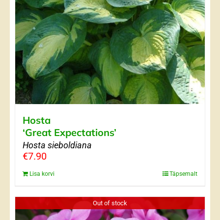
Hosta
‘Great Expectations’
Hosta sieboldiana
€
7.90
Lisa korvi
Täpsemalt
Out of stock