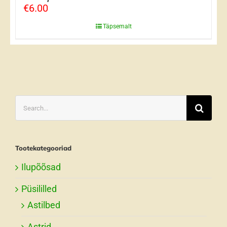
€
6.00
Täpsemalt
Search
for:
Tootekategooriad
Ilupõõsad
Püsililled
Astilbed
Astrid