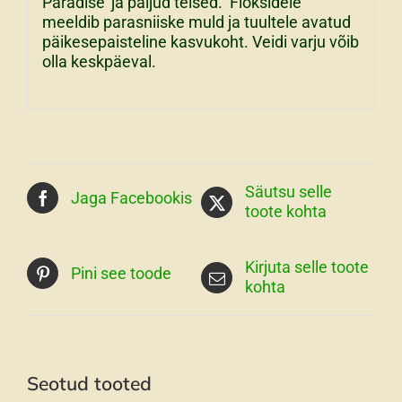
Paradise’ ja paljud teised.
Floksidele
meeldib parasniiske muld ja tuultele avatud
päikesepaisteline kasvukoht. Veidi varju võib
olla keskpäeval.
Säutsu selle
Jaga Facebookis
toote kohta
Kirjuta selle toote
Pini see toode
kohta
Seotud tooted