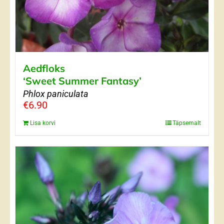
Aedfloks
‘Sweet Summer Fantasy’
Phlox paniculata
€
6.90
Lisa korvi
Täpsemalt