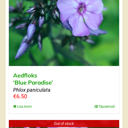
Aedfloks
‘Blue Paradise’
Phlox paniculata
€
6.50
Lisa korvi
Täpsemalt
Out of stock