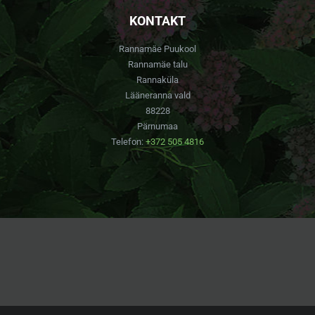
KONTAKT
Rannamäe Puukool
Rannamäe talu
Rannaküla
Lääneranna vald
88228
Pärnumaa
Telefon:
+372 505 4816