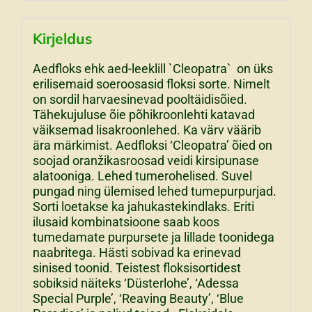
Kirjeldus
Aedfloks ehk aed-leeklill `Cleopatra` on üks
erilisemaid soeroosasid floksi sorte. Nimelt
on sordil harvaesinevad pooltäidisõied.
Tähekujuluse õie põhikroonlehti katavad
väiksemad lisakroonlehed. Ka värv väärib
ära märkimist. Aedfloksi ‘Cleopatra’ õied on
soojad oranžikasroosad veidi kirsipunase
alatooniga. Lehed tumerohelised. Suvel
pungad ning ülemised lehed tumepurpurjad.
Sorti loetakse ka jahukastekindlaks. Eriti
ilusaid kombinatsioone saab koos
tumedamate purpursete ja lillade toonidega
naabritega. Hästi sobivad ka erinevad
sinised toonid. Teistest floksisortidest
sobiksid näiteks ‘Düsterlohe’, ‘Adessa
Special Purple’, ‘Reaving Beauty’, ‘Blue