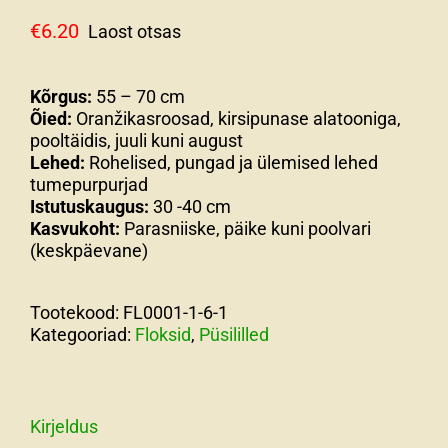
€
6.20
Laost otsas
Kõrgus:
55 – 70 cm
Õied:
Oranžikasroosad, kirsipunase alatooniga,
pooltäidis, juuli kuni august
Lehed:
Rohelised, pungad ja ülemised lehed
tumepurpurjad
Istutuskaugus:
30 -40 cm
Kasvukoht:
Parasniiske, päike kuni poolvari
(keskpäevane)
Tootekood:
FL0001-1-6-1
Kategooriad:
Floksid
,
Püsililled
Kirjeldus