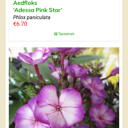
Aedfloks
‘Adessa Pink Star’
Phlox paniculata
€
6.70
Täpsemalt