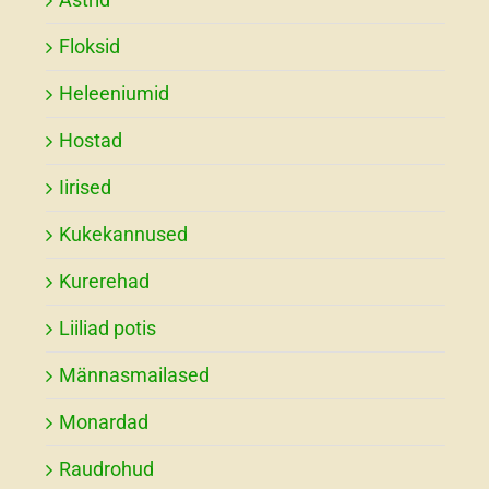
Floksid
Heleeniumid
Hostad
Iirised
Kukekannused
Kurerehad
Liiliad potis
Männasmailased
Monardad
Raudrohud