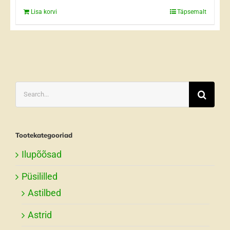
Lisa korvi
Täpsemalt
Search
for:
Tootekategooriad
Ilupõõsad
Püsililled
Astilbed
Astrid