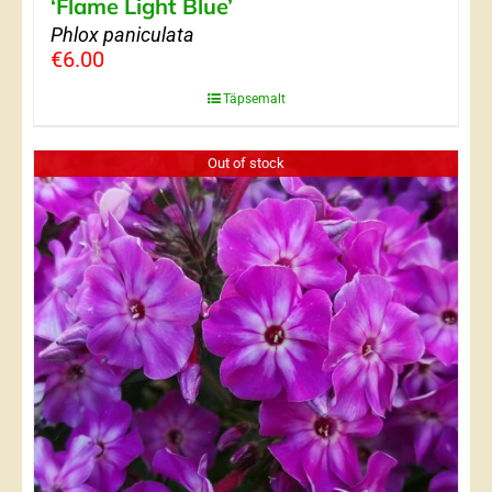
‘Flame Light Blue’
Phlox paniculata
€
6.00
Täpsemalt
Out of stock