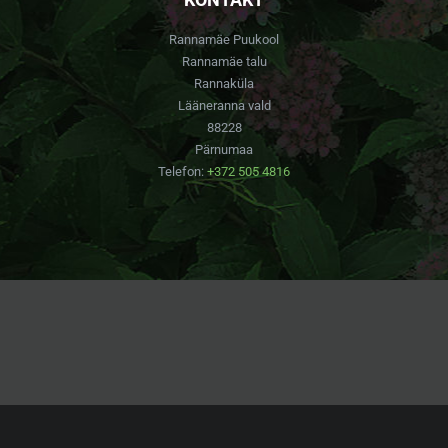
Rannamäe Puukool
Rannamäe talu
Rannaküla
Lääneranna vald
88228
Pärnumaa
Telefon:
+372 505 4816