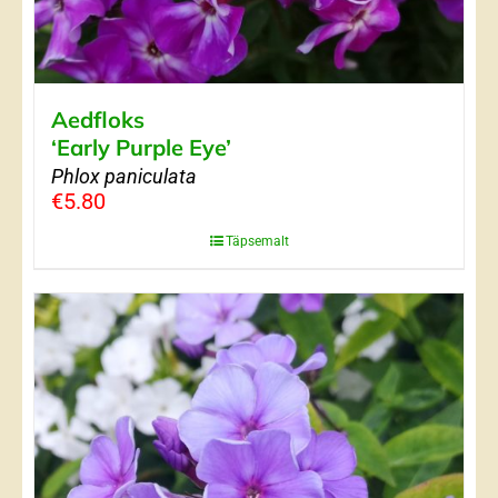
Aedfloks
‘Early Purple Eye’
Phlox paniculata
€
5.80
Täpsemalt