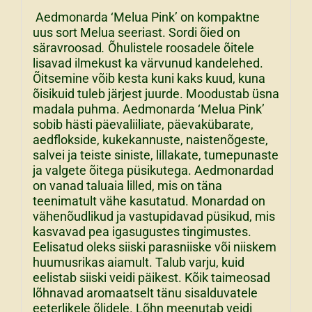
Aedmonarda ‘Melua Pink’ on kompaktne
uus sort Melua seeriast. Sordi õied on
säravroosad
.
Õhulistele roosadele õitele
lisavad ilmekust ka värvunud kandelehed.
Õitsemine võib kesta kuni kaks kuud, kuna
õisikuid tuleb järjest juurde. Moodustab üsna
madala puhma. Aedmonarda ‘Melua Pink’
sobib hästi päevaliiliate, päevakübarate,
aedflokside, kukekannuste, naistenõgeste,
salvei ja teiste siniste, lillakate, tumepunaste
ja valgete õitega püsikutega. Aedmonardad
on vanad taluaia lilled, mis on täna
teenimatult vähe kasutatud. Monardad on
vähenõudlikud ja vastupidavad püsikud, mis
kasvavad pea igasugustes tingimustes.
Eelisatud oleks siiski parasniiske või niiskem
huumusrikas aiamult. Talub varju, kuid
eelistab siiski veidi päikest. Kõik taimeosad
lõhnavad aromaatselt tänu sisalduvatele
eeterlikele õlidele. Lõhn meenutab veidi