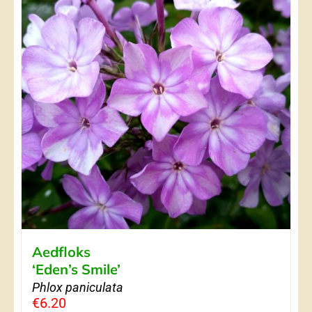
Aedfloks
‘Eden’s Smile’
Phlox paniculata
€
6.20