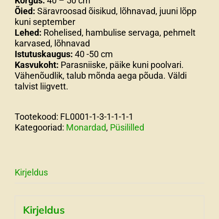
Kõrgus:
40 – 50 cm
Õied:
Säravroosad õisikud, lõhnavad, juuni lõpp
kuni september
Lehed:
Rohelised, hambulise servaga, pehmelt
karvased, lõhnavad
Istutuskaugus:
40 -50 cm
Kasvukoht:
Parasniiske, päike kuni poolvari.
Vähenõudlik, talub mõnda aega põuda. Väldi
talvist liigvett.
Tootekood:
FL0001-1-3-1-1-1-1
Kategooriad:
Monardad
,
Püsililled
Kirjeldus
Kirjeldus