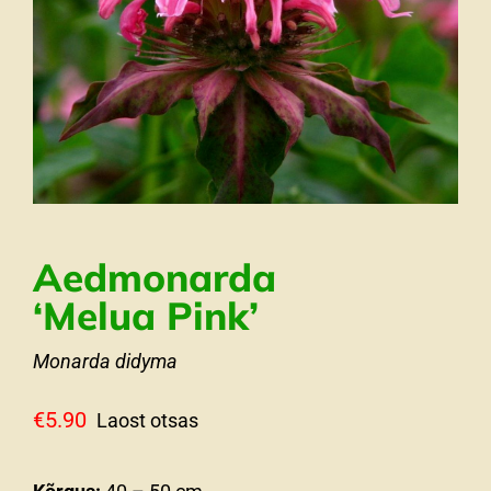
Aedmonarda
‘Melua Pink’
Monarda didyma
€
5.90
Laost otsas