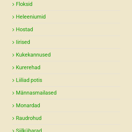
Floksid
Heleeniumid
Hostad
Iirised
Kukekannused
Kurerehad
Liiliad potis
Männasmailased
Monardad
Raudrohud
Siilkübarad