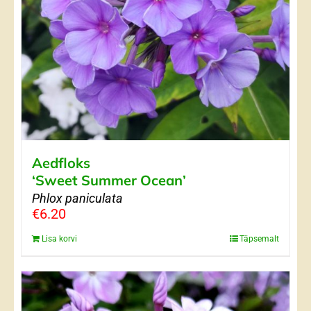
Aedfloks
‘Sweet Summer Ocean’
Phlox paniculata
€
6.20
Lisa korvi
Täpsemalt