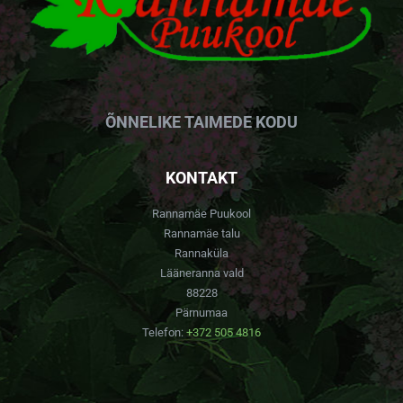
ÕNNELIKE TAIMEDE KODU
KONTAKT
Rannamäe Puukool
Rannamäe talu
Rannaküla
Lääneranna vald
88228
Pärnumaa
Telefon:
+372 505 4816