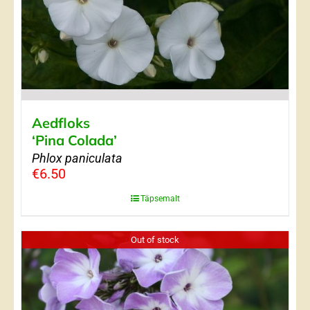
Aedfloks
‘Pina Colada’
Phlox paniculata
€
6.50
Täpsemalt
Out of stock