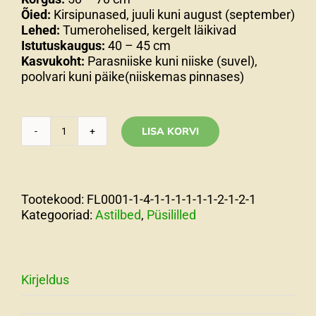
Õied:
Kirsipunased, juuli kuni august (september)
Lehed:
Tumerohelised, kergelt läikivad
Istutuskaugus:
40 – 45 cm
Kasvukoht:
Parasniiske kuni niiske (suvel),
poolvari kuni päike(niiskemas pinnases)
LISA KORVI
Hiina
astilbe
'Red
Skyscraper'
Tootekood:
FL0001-1-4-1-1-1-1-1-1-2-1-2-1
Astilbe
Kategooriad:
Astilbed
,
Püsililled
chinensis
kogus
Kirjeldus