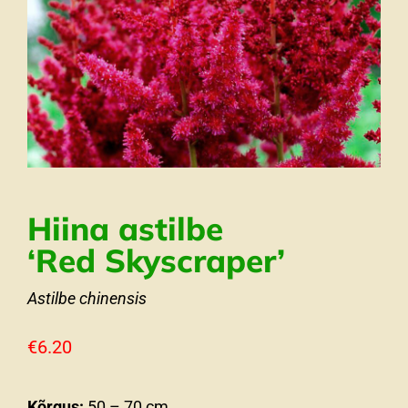
Hiina astilbe
‘Red Skyscraper’
Astilbe chinensis
€
6.20
Kõrgus:
50 – 70 cm