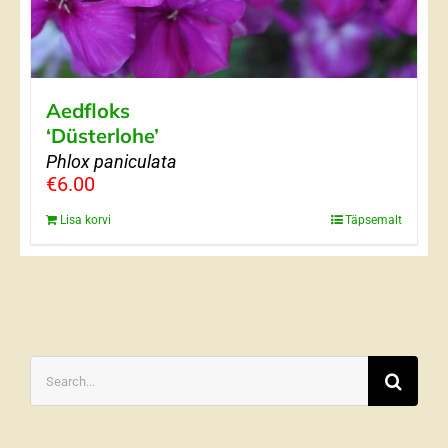
Aedfloks
‘Düsterlohe’
Phlox paniculata
€
6.00
Lisa korvi
Täpsemalt
Search
for: