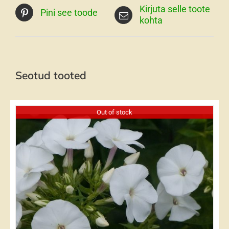
Kirjuta selle toote
Pini see toode
kohta
Seotud tooted
Out of stock