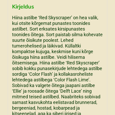
Kirjeldus
Hiina astilbe ‘Red Skyscraper’ on hea valik,
kui otsite kõrgemat punastes toonides
astilbet. Sort erksates kirsipunastes
toonides õitega. Sort paistab silma kohevate
suurte õisikute poolest. Lehed
tumerohelised ja läikivad. Küllaltki
kompaktse kujuga, keskmise kuni kõrge
õisikuga hiina astilbe. Veidi hilisema
õitsemisega. Hiina astilbe ‘Red Skyscraper’
sobib kokku punasekirjude lehtedega astilbe
sordiga ‘Color Flash’ ja kollakasroheliste
lehtedega astilbega ‘Color Flash Lime’.
Sobivad ka valgete õitega jaapani astilbe
‘Ellie’ ja roosade õitega ‘Delft Lace’ ning
mitmed teised astilbed. Naabriteks sobivad
sarnast kasvukohta eelistavad brunnerad,
bergeeniad, hostad, kobarpead ja
kitseenelad, aga ka siberi iirised ja