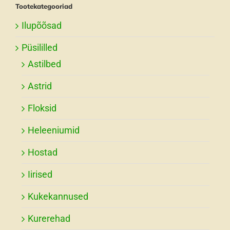
Tootekategooriad
Ilupõõsad
Püsililled
Astilbed
Astrid
Floksid
Heleeniumid
Hostad
Iirised
Kukekannused
Kurerehad