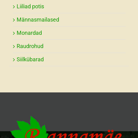
Liiliad potis
Männasmailased
Monardad
Raudrohud
Siilkübarad