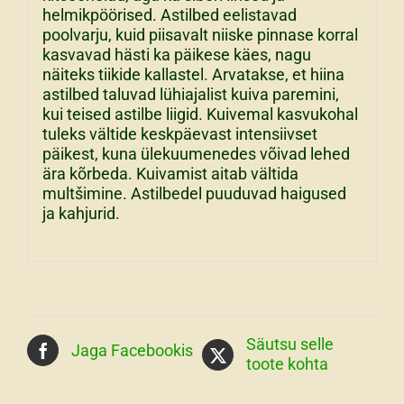
helmikpöörised. Astilbed eelistavad
poolvarju, kuid piisavalt niiske pinnase korral
kasvavad hästi ka päikese käes, nagu
näiteks tiikide kallastel. Arvatakse, et hiina
astilbed taluvad lühiajalist kuiva paremini,
kui teised astilbe liigid. Kuivemal kasvukohal
tuleks vältide keskpäevast intensiivset
päikest, kuna ülekuumenedes võivad lehed
ära kõrbeda. Kuivamist aitab vältida
multšimine. Astilbedel puuduvad haigused
ja kahjurid.
Säutsu selle
Jaga Facebookis
toote kohta