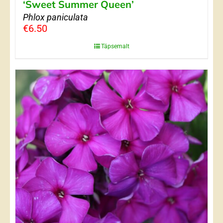
‘Sweet Summer Queen’
Phlox paniculata
€
6.50
Täpsemalt