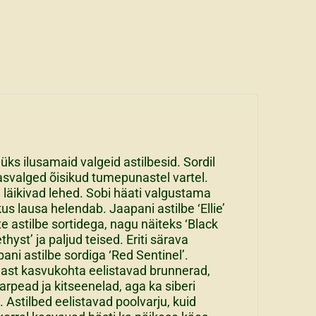
n üks ilusamaid valgeid astilbesid. Sordil
svalged õisikud tumepunastel vartel.
läikivad lehed. Sobi häati valgustama
kus lausa helendab. Jaapani astilbe ‘Ellie’
te astilbe sortidega, nagu näiteks ‘Black
ethyst’ ja paljud teised. Eriti särava
ani astilbe sordiga ‘Red Sentinel’.
ast kasvukohta eelistavad brunnerad,
rpead ja kitseenelad, aga ka siberi
. Astilbed eelistavad poolvarju, kuid