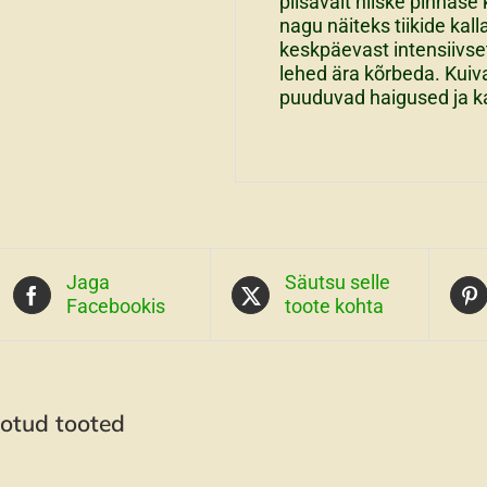
piisavalt niiske pinnase
nagu näiteks tiikide kal
keskpäevast intensiivs
lehed ära kõrbeda. Kuiva
puuduvad haigused ja k
Jaga
Säutsu selle
Facebookis
toote kohta
otud tooted