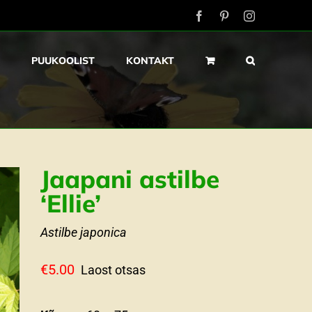
Facebook
Pinterest
Instagram
PUUKOOLIST
KONTAKT
Jaapani astilbe
‘Ellie’
Astilbe japonica
€
5.00
Laost otsas