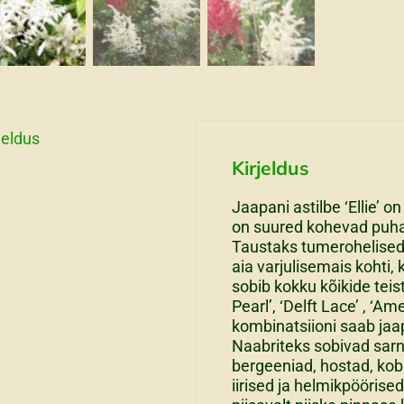
jeldus
Kirjeldus
Jaapani astilbe ‘Ellie’ o
on suured kohevad puha
Taustaks tumerohelised 
aia varjulisemais kohti, 
sobib kokku kõikide teis
Pearl’, ‘Delft Lace’ , ‘Am
kombinatsiioni saab jaap
Naabriteks sobivad sarn
bergeeniad, hostad, koba
iirised ja helmikpöörised