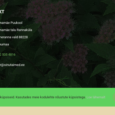
KT
namäe Puukool
namäe talu Rannaküla
neranna vald 88228
numaa
2 505 4816
ar@sinutaimed.ee
küpsiseid. Kasutades meie kodulehte nõustute küpsistega.
Loe lähemalt