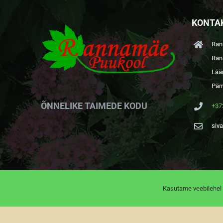
KONTA
Ran
Ran
Lää
Pär
ÕNNELIKE TAIMEDE KODU
+37
siv
Kasutame veebilehel 
Rannamäe Puukool |
Andmekaitsetingimused