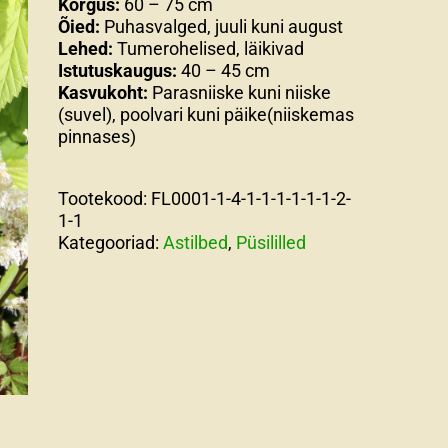
Kõrgus:
60 – 75 cm
Õied:
Puhasvalged, juuli kuni august
Lehed:
Tumerohelised, läikivad
Istutuskaugus:
40 – 45 cm
Kasvukoht:
Parasniiske kuni niiske
(suvel), poolvari kuni päike(niiskemas
pinnases)
Tootekood:
FL0001-1-4-1-1-1-1-1-1-2-
1-1
Kategooriad:
Astilbed
,
Püsililled