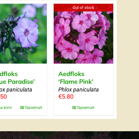
Out of stock
dfloks
Aedfloks
lue Paradise’
‘Flame Pink’
ox paniculata
Phlox paniculata
.50
€
5.80
sa korvi
Täpsemalt
Täpsemalt