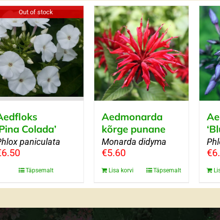
Out of stock
Aedfloks
Aedmonarda
Ae
‘Pina Colada’
kõrge punane
‘B
Phlox paniculata
Monarda didyma
Phl
€
6.50
€
5.60
€
6
Täpsemalt
Lisa korvi
Täpsemalt
Li