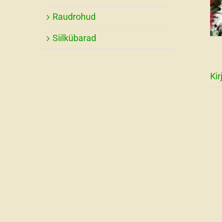
Raudrohud
Siilkübarad
Kir