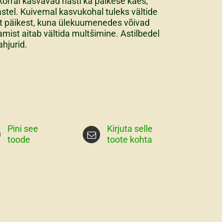
 korral kasvavad hästi ka päikese käes,
lastel. Kuivemal kasvukohal tuleks vältide
et päikest, kuna ülekuumenedes võivad
mist aitab vältida multšimine. Astilbedel
ahjurid.
Pini see
Kirjuta selle
toode
toote kohta