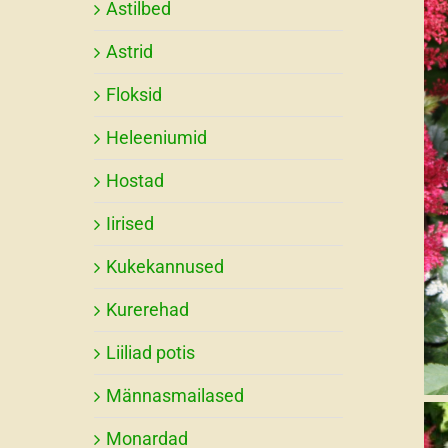
Astilbed
Astrid
Floksid
Heleeniumid
Hostad
Iirised
Kukekannused
Kurerehad
Liiliad potis
Männasmailased
Monardad