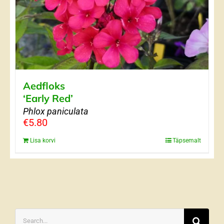
Aedfloks
‘Early Red’
Phlox paniculata
€
5.80
Lisa korvi
Täpsemalt
Search