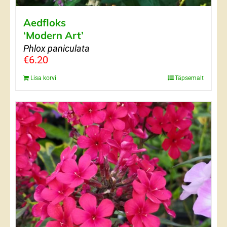
Aedfloks
‘Modern Art’
Phlox paniculata
€
6.20
Lisa korvi
Täpsemalt