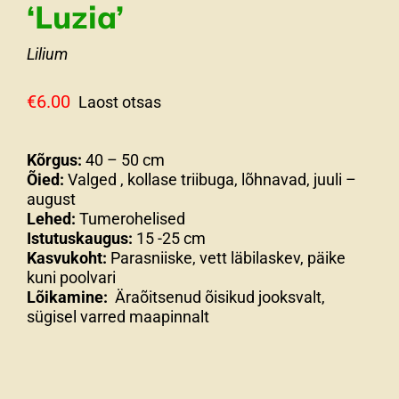
‘Luzia’
Lilium
€
6.00
Laost otsas
Kõrgus:
40 – 50 cm
Õied:
Valged , kollase triibuga, lõhnavad, juuli –
august
Lehed:
Tumerohelised
Istutuskaugus:
15 -25 cm
Kasvukoht:
Parasniiske, vett läbilaskev, päike
kuni poolvari
Lõikamine:
Äraõitsenud õisikud jooksvalt,
sügisel varred maapinnalt