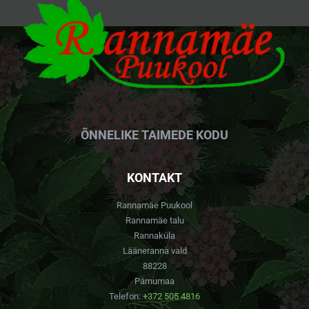
ÕNNELIKE TAIMEDE KODU
KONTAKT
Rannamäe Puukool
Rannamäe talu
Rannaküla
Lääneranna vald
88228
Pärnumaa
Telefon:
+372 505 4816