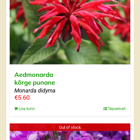
Aedmonarda
kõrge punane
Monarda didyma
€
5.60
Lisa korvi
Täpsemalt
Out of stock