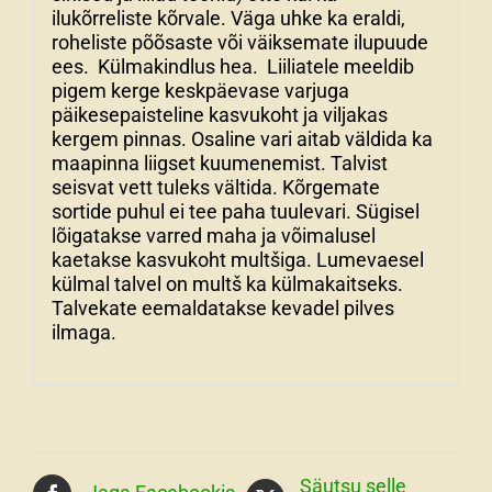
ilukõrreliste kõrvale. Väga uhke ka eraldi,
roheliste põõsaste või väiksemate ilupuude
ees. Külmakindlus hea. Liiliatele meeldib
pigem kerge keskpäevase varjuga
päikesepaisteline kasvukoht ja viljakas
kergem pinnas. Osaline vari aitab väldida ka
maapinna liigset kuumenemist. Talvist
seisvat vett tuleks vältida. Kõrgemate
sortide puhul ei tee paha tuulevari. Sügisel
lõigatakse varred maha ja võimalusel
kaetakse kasvukoht multšiga. Lumevaesel
külmal talvel on multš ka külmakaitseks.
Talvekate eemaldatakse kevadel pilves
ilmaga.
Säutsu selle