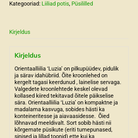
Kategooriad:
Liiliad potis
,
Püsililled
Kirjeldus
Kirjeldus
Orientaalliilia ‘Luzia’ on pilkupüüdev, pidulik
ja särav idahübriid. Õite kroonlehed on
kergelt tagasi keerdunud , lainelise servaga.
Valgedete kroonlehtede keskel olevad
kollased kiired tekitavad õitele päikselise
sära. Orientaalliilia ‘Luzia’ on kompaktne ja
madalama kasvuga, sobides hästi ka
konteineritesse ja aiavaasidesse. Õied
lõhnavad meeldivalt. Sort sobib hästi nii
kõrgemate püsikute (eriti tumepunased,
sinised ja lillad toonid) ette kui ka