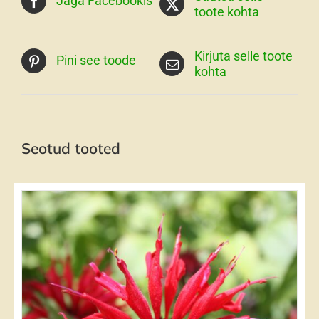
Jaga Facebookis
toote kohta
Kirjuta selle toote
Pini see toode
kohta
Seotud tooted