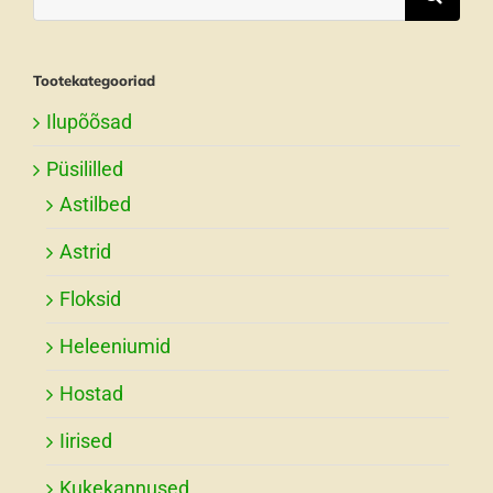
for:
Tootekategooriad
Ilupõõsad
Püsililled
Astilbed
Astrid
Floksid
Heleeniumid
Hostad
Iirised
Kukekannused