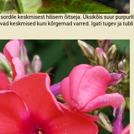
ordile keskmisest hilisem õitseja. Üksikõis suur purpurli
ad keskmised kuni kõrgemad varred. Igati tugev ja tubli