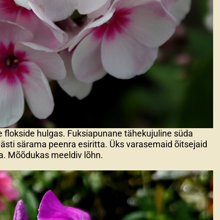
e flokside hulgas. Fuksiapunane tähekujuline süda
sti särama peenra esiritta. Üks varasemaid õitsejaid
a. Mõõdukas meeldiv lõhn.