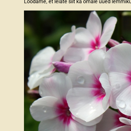
Loodame, et leiate siit ka omale uued lemmik