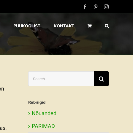
Facebook
Pinterest
Instagram
PUUKOOLIST
KONTAKT
Search
for:
on
Rubriigid
Nõuanded
PARIMAD
as.