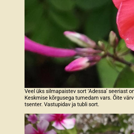
Veel üks silmapaistev sort ‘Adessa’ seeriast o
Keskmise kõrgusega tumedam vars. Õite värv 
tsenter. Vastupidav ja tubli sort.