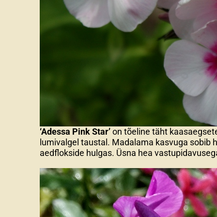
‘Adessa Pink Star’
on tõeline täht kaasaegset
lumivalgel taustal. Madalama kasvuga sobib hä
aedflokside hulgas. Üsna hea vastupidavuseg