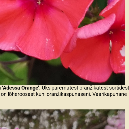
n
‘Adessa Orange’.
Üks parematest oranžikatest sortidest
on lõheroosast kuni oranžikaspunaseni. Vaarikapunane