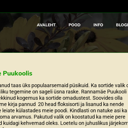
AVALEHT
POOD
INFO
BLOGI
 Puukoolis
aanud taas üks populaarsemaid püsikuid. Ka sortide valik 
valiku tegemine on sageli üsna raske. Rannamäe Puukooli
 tekkinud kogemus ka sortide omadustest. Soovides olla
e kirja pannud 20 head floksisorti ja lisanud ka nende
eiate külastades meie poodi. Kindlasti on natuke asi ka
l oma arvamus. Pakutud valik on koostatud ka meie pere
id kuidagi kehvemad oleks. Loetelu on juhuslikus järjekorr