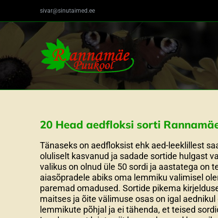
Skip
sivar@sinutaimed.ee
to
content
20 Head aedfloksi sorti Rannamäe
Tänaseks on aedfloksist ehk aed-leeklillest s
oluliselt kasvanud ja sadade sortide hulgast 
valikus on olnud üle 50 sordi ja aastatega on
aiasõpradele abiks oma lemmiku valimisel olem
paremad omadused. Sortide pikema kirjelduse l
maitses ja õite välimuse osas on igal aedniku
lemmikute põhjal ja ei tähenda, et teised sord