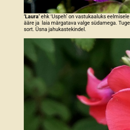
‘Laura’
ehk ‘Uspeh’ on vastukaaluks eelmisele s
ääre ja laia märgatava valge südamega. Tugev
sort. Üsna jahukastekindel.