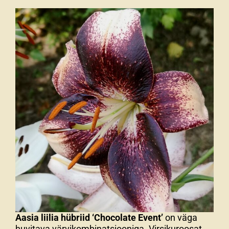
Aasia liilia hübriid ‘Chocolate Event’
on väga
huvitava värvikombinatsiooniga. Virsikuroosat,