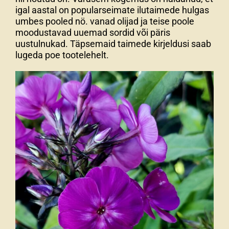
igal aastal on popularseimate ilutaimede hulgas
umbes pooled nö. vanad olijad ja teise poole
moodustavad uuemad sordid või päris
uustulnukad. Täpsemaid taimede kirjeldusi saab
lugeda poe tootelehelt.