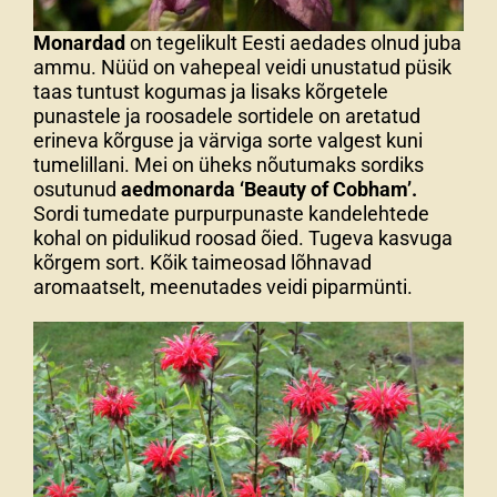
Monardad
on tegelikult Eesti aedades olnud juba
ammu. Nüüd on vahepeal veidi unustatud püsik
taas tuntust kogumas ja lisaks kõrgetele
punastele ja roosadele sortidele on aretatud
erineva kõrguse ja värviga sorte valgest kuni
tumelillani. Mei on üheks nõutumaks sordiks
osutunud
aedmonarda ‘Beauty of Cobham’.
Sordi tumedate purpurpunaste kandelehtede
kohal on pidulikud roosad õied. Tugeva kasvuga
kõrgem sort. Kõik taimeosad lõhnavad
aromaatselt, meenutades veidi piparmünti.