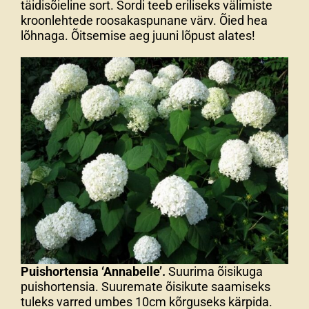
täidisõieline sort. Sordi teeb eriliseks välimiste
kroonlehtede roosakaspunane värv. Õied hea
lõhnaga. Õitsemise aeg juuni lõpust alates!
Puishortensia ‘Annabelle’.
Suurima õisikuga
puishortensia. Suuremate õisikute saamiseks
tuleks varred umbes 10cm kõrguseks kärpida.