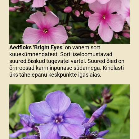
Aedfloks ‘Bright Eyes’
on vanem sort
kuuekümnendatest. Sorti iseloomustavad
suured õisikud tugevatel vartel. Suured õied on
õrnroosad karmiinpunase südamega. Kindlasti
üks tähelepanu keskpunkte igas aias.