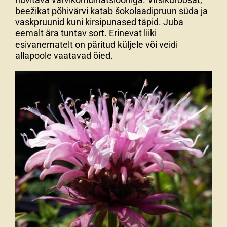
beežikat põhivärvi katab šokolaadipruun süda ja
vaskpruunid kuni kirsipunased täpid. Juba
eemalt ära tuntav sort. Erinevat liiki
esivanematelt on päritud küljele või veidi
allapoole vaatavad õied.