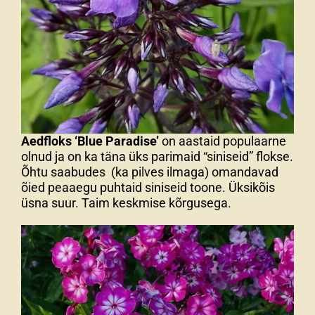
Aedfloks ‘Blue Paradise’
on aastaid populaarne
olnud ja on ka täna üks parimaid “siniseid” flokse.
Õhtu saabudes (ka pilves ilmaga) omandavad
õied peaaegu puhtaid siniseid toone. Üksikõis
üsna suur. Taim keskmise kõrgusega.