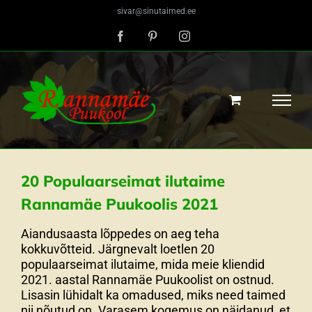
Skip
sivar@sinutaimed.ee
to
content
Facebook
Pinterest
Instagram
20 Populaarseimat ilutaime
Rannamäe Puukoolis 2021
Aiandusaasta lõppedes on aeg teha
kokkuvõtteid. Järgnevalt loetlen 20
populaarseimat ilutaime, mida meie kliendid
2021. aastal Rannamäe Puukoolist on ostnud.
Lisasin lühidalt ka omadused, miks need taimed
nii nõutud on. Varasem kogemus on näidanud, et