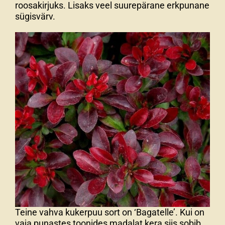
roosakirjuks. Lisaks veel suurepärane erkpunane
sügisvärv.
Teine vahva kukerpuu sort on ‘Bagatelle’. Kui on
vaja punastes toonides madalat kera siis sobib