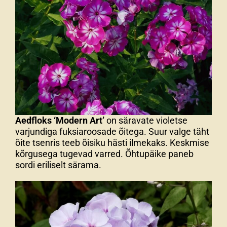
Aedfloks ‘Modern Art’
on säravate violetse
varjundiga fuksiaroosade õitega. Suur valge täht
õite tsenris teeb õisiku hästi ilmekaks. Keskmise
kõrgusega tugevad varred. Õhtupäike paneb
sordi eriliselt särama.