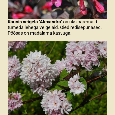
Kaunis veigela ‘Alexandra’
on üks paremaid
tumeda lehega veigelaid. Õied redisepunased.
Põõsas on madalama kasvuga.