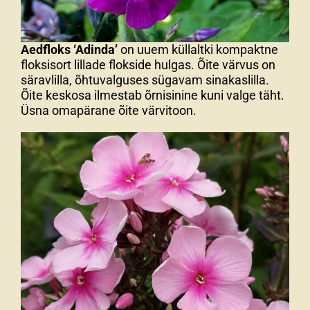
Aedfloks ‘Adinda’
on uuem küllaltki kompaktne
floksisort lillade flokside hulgas. Õite värvus on
säravlilla, õhtuvalguses sügavam sinakaslilla.
Õite keskosa ilmestab õrnisinine kuni valge täht.
Üsna omapärane õite värvitoon.