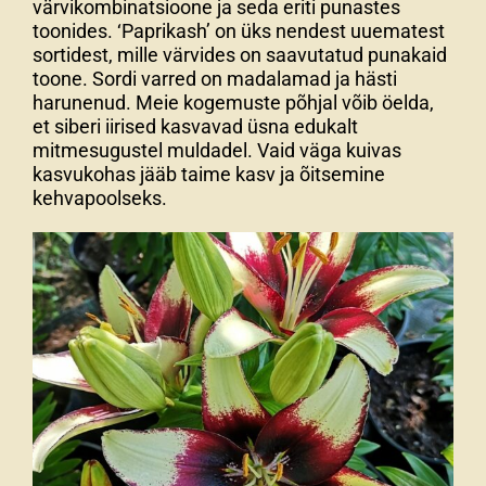
värvikombinatsioone ja seda eriti punastes
toonides. ‘Paprikash’ on üks nendest uuematest
sortidest, mille värvides on saavutatud punakaid
toone. Sordi varred on madalamad ja hästi
harunenud. Meie kogemuste põhjal võib öelda,
et siberi iirised kasvavad üsna edukalt
mitmesugustel muldadel. Vaid väga kuivas
kasvukohas jääb taime kasv ja õitsemine
kehvapoolseks.