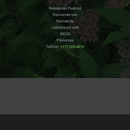
Rannamäe Puukool
Rannamäe talu
Rannaküla
Lääneranna vald
88228
Pärnumaa
Telefon:
+372 505 4816