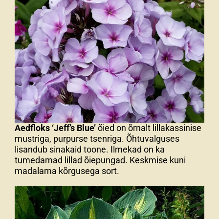
Aedfloks ‘Jeff’s Blue’
õied on õrnalt lillakassinise
mustriga, purpurse tsenriga. Õhtuvalguses
lisandub sinakaid toone. Ilmekad on ka
tumedamad lillad õiepungad. Keskmise kuni
madalama kõrgusega sort.