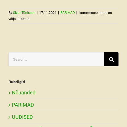
20
By
Sivar Tõnisson
|
17.11.2021
|
PARIMAD
|
kommenteerimine on
Populaarseimat
välja lülitatud
ilutaime
Rannamäe
Puukoolis
2021
Search
for:
Rubriigid
Nõuanded
PARIMAD
UUDISED