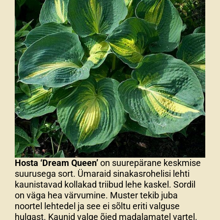
Hosta ‘Dream Queen’
on suurepärane keskmise
suurusega sort. Ümaraid sinakasrohelisi lehti
kaunistavad kollakad triibud lehe kaskel. Sordil
on väga hea värvumine. Muster tekib juba
noortel lehtedel ja see ei sõltu eriti valguse
hulgast. Kaunid valge õied madalamatel vartel.