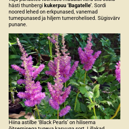
hästi thunbergi
kukerpuu ‘Bagatelle’
. Sordi
noored lehed on erkpunased, vanemad
tumepunased ja hiljem tumerohelised. Sügisvärv
punane.
Hiina astilbe ‘Black Pearls’ on hilisema
õitsemisega tugeva kasvuga sort. Lillakad