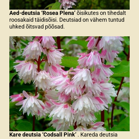
Aed-deutsia ‘Rosea Plena’
õisikutes on tihedalt
roosakaid täidisõisi. Deutsiad on vähem tuntud
uhked õitsvad põõsad.
Kare deutsia ‘Codsall Pink’
. Kareda deutsia