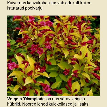
Kuivemas kasvukohas kasvab edukalt kui on
istutatud poolvarju.
Veigela ‘Olympiade’
on uus särav veigela
hübriid. Noored lehed kuldkollased ja lisaks