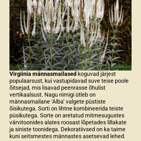
Virgiinia männasmailased
koguvad järjest
populaarsust, kui vastupidavad suve teise poole
õitsejad, mis lisavad peenrasse õhulist
vertikaalsust. Nagu nimigi ütleb on
männasmailane ‘Alba’ valgete püstiste
õisikutega. Sorti on lihtne kombineerida teiste
püsikutega. Sorte on aretatud mitmesugustes
värvitoonides alates roosast lõpetades lillakate
ja siniste toonidega. Dekoratiivsed on ka taime
kuni seitsmestes männastes asetsevad lehed.