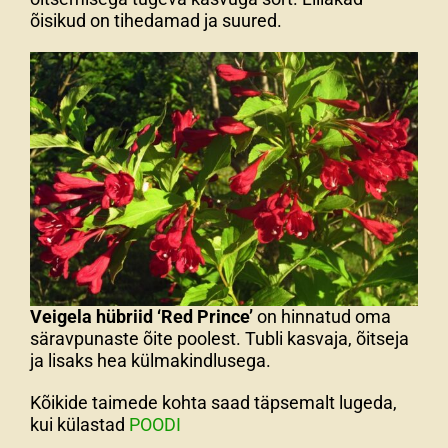
õisikud on tihedamad ja suured.
Veigela hübriid ‘Red Prince’
on hinnatud oma
säravpunaste õite poolest. Tubli kasvaja, õitseja
ja lisaks hea külmakindlusega.
Kõikide taimede kohta saad täpsemalt lugeda,
kui külastad
POODI