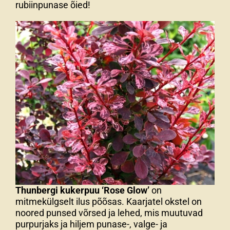
rubiinpunase õied!
Thunbergi kukerpuu ‘Rose Glow’
on
mitmekülgselt ilus põõsas. Kaarjatel okstel on
noored punsed võrsed ja lehed, mis muutuvad
purpurjaks ja hiljem punase-, valge- ja