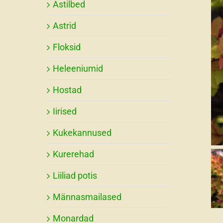
Astilbed
Astrid
Floksid
Heleeniumid
Hostad
Iirised
Kukekannused
Kurerehad
Liiliad potis
Männasmailased
Monardad