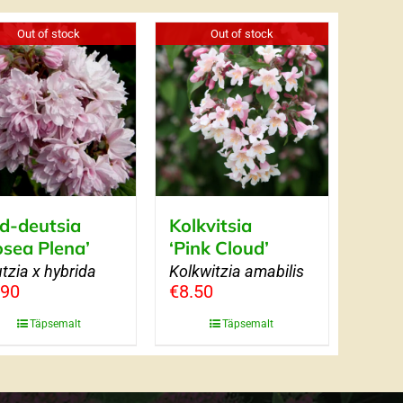
Out of stock
Out of stock
d-deutsia
Kolkvitsia
osea Plena’
‘Pink Cloud’
tzia x hybrida
Kolkwitzia amabilis
.90
€
8.50
Täpsemalt
Täpsemalt