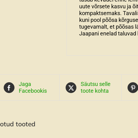
uute võrsete kasvu ja 
kompaktsemaks. Tavalis
kuni pool põõsa kõrguses
tugevamalt, et põõsas 
Jaapani enelad taluvad 
Jaga
Säutsu selle
Facebookis
toote kohta
otud tooted