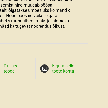
õitsemist ning muudab põõsa
elt lõigatakse umbes üks kolmandik
t. Noori põõsaid võiks lõigata
läheks rutem tihedamaks ja laiemaks.
hästi ka tugevat noorenduslõikust.
Pini see
Kirjuta selle
toode
toote kohta