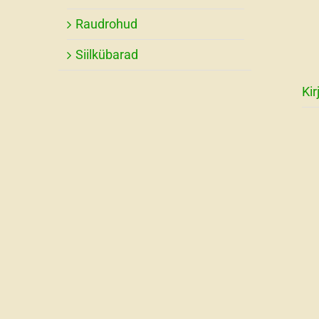
Raudrohud
Siilkübarad
Kir