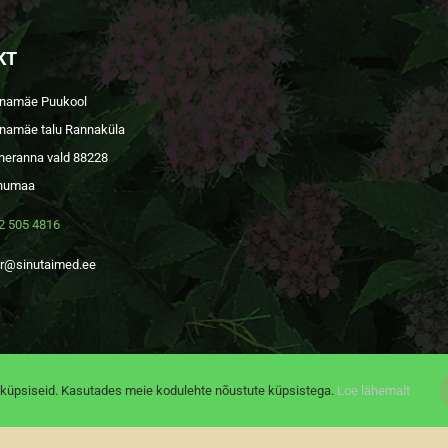
KT
namäe Puukool
namäe talu Rannaküla
neranna vald 88228
numaa
2 505 4816
ar@sinutaimed.ee
küpsiseid. Kasutades meie kodulehte nõustute küpsistega.
Loe lähemalt