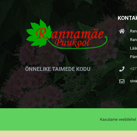
KONTA
Ran
Ran
Lää
Pär
ÕNNELIKE TAIMEDE KODU
+37
siv
Kasutame veebilehel 
Rannamäe Puukool |
Andmekaitsetingimused