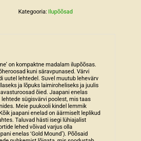
kogus
Kategooria:
Ilupõõsad
ame’ on kompaktne madalam ilupõõsas.
lõheroosad kuni säravpunased. Värvi
di uutel lehtedel. Suvel muutub lehevärv
llaseks ja lõpuks laimiroheliseks ja juulis
havasturoosad õied. Jaapani enelas
 lehtede sügisvärvi poolest, mis taas
nides. Meie puukooli kindel lemmik
Kõik jaapani enelad on äärmiselt leplikud
es. Taluvad hästi isegi lühiajalist
ortide lehed võivad varjus olla
pani enelas ‘Gold Mound’). Põõsaid
tede puhkemist lõigata, mis soodustab