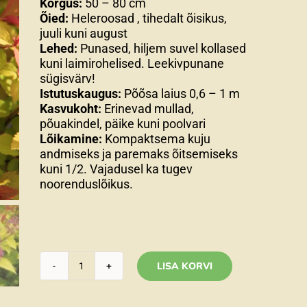
Kõrgus:
50 – 80 cm
Õied:
Heleroosad , tihedalt õisikus,
juuli kuni august
Lehed:
Punased, hiljem suvel kollased
kuni laimirohelised. Leekivpunane
sügisvärv!
Istutuskaugus:
Põõsa laius 0,6 – 1 m
Kasvukoht:
Erinevad mullad,
põuakindel, päike kuni poolvari
Lõikamine:
Kompaktsema kuju
andmiseks ja paremaks õitsemiseks
kuni 1/2. Vajadusel ka tugev
noorenduslõikus.
LISA KORVI
Jaapani
enelas'Goldflame'Spirea
japonica