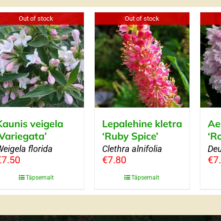
Out of stock
Out of stock
Kaunis veigela
Lepalehine kletra
Ae
‘Variegata’
‘Ruby Spice’
‘R
eigela florida
Clethra alnifolia
Deu
€
7.50
€
7.80
€
7
Täpsemalt
Täpsemalt