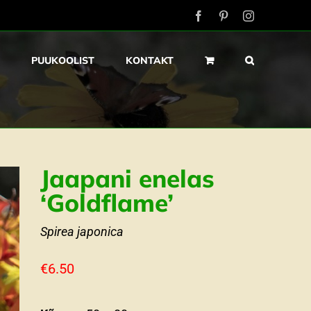
Facebook
Pinterest
Instagram
PUUKOOLIST
KONTAKT
Jaapani enelas
‘Goldflame’
Spirea japonica
€
6.50