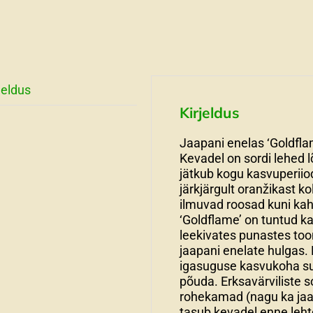
jeldus
Kirjeldus
Jaapani enelas ‘Goldfl
Kevadel on sordi lehed 
jätkub kogu kasvuperiio
järkjärgult oranžikast ko
ilmuvad roosad kuni ka
‘Goldflame’ on tuntud ka
leekivates punastes too
jaapani enelate hulgas. 
igasuguse kasvukoha suht
põuda. Erksavärviliste s
rohekamad (nagu ka jaa
tasub kevadel enne leh